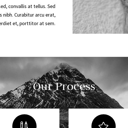
d, convallis at tellus. Sed
s nibh. Curabitur arcu erat,
diet et, porttitor at sem.
Our Process

