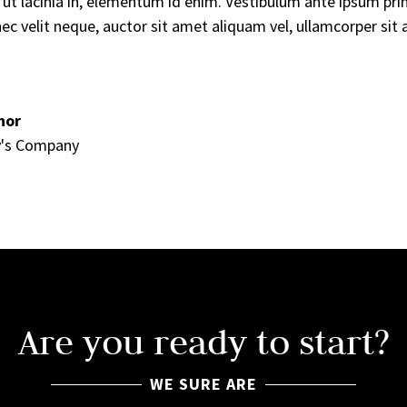
m ut lacinia in, elementum id enim. Vestibulum ante ipsum primi
ec velit neque, auctor sit amet aliquam vel, ullamcorper sit a
hor
y's Company
Are you ready to start?
WE SURE ARE