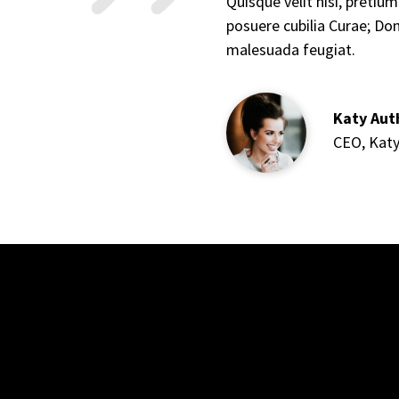
Quisque velit nisi, pretiu
posuere cubilia Curae; Don
malesuada feugiat.
Katy Aut
CEO
,
Kat