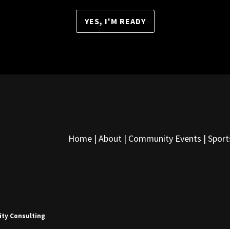
YES, I'M READY
Home |
About
|
Community Events
|
Sport
nity Consulting